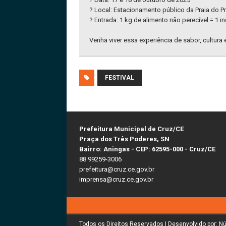
? Local: Estacionamento público da Praia do Pr
? Entrada: 1 kg de alimento não perecível = 1 i
Venha viver essa experiência de sabor, cultura
FESTIVAL
Prefeitura Municipal de Cruz/CE
Praça dos Três Poderes, SN
Bairro: Aningas - CEP: 62595-000 - Cruz/CE
88 99259-3006
prefeitura@cruz.ce.gov.br
imprensa@cruz.ce.gov.br
Todos os Direitos Reservados | Desenvolvido por: N