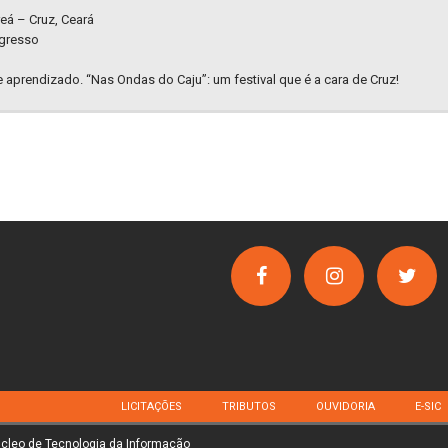
eá – Cruz, Ceará
ngresso
 e aprendizado. “Nas Ondas do Caju”: um festival que é a cara de Cruz!
LICITAÇÕES
TRIBUTOS
OUVIDORIA
E-SIC
úcleo de Tecnologia da Informação