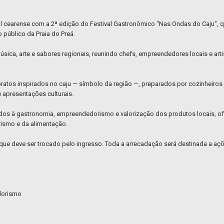
ral cearense com a 2ª edição do Festival Gastronômico “Nas Ondas do Caju”, q
 público da Praia do Preá.
música, arte e sabores regionais, reunindo chefs, empreendedores locais e ar
pratos inspirados no caju — símbolo da região —, preparados por cozinheiros 
e apresentações culturais.
gados à gastronomia, empreendedorismo e valorização dos produtos locais, o
rismo e da alimentação.
, que deve ser trocado pelo ingresso. Toda a arrecadação será destinada a aç
dorismo