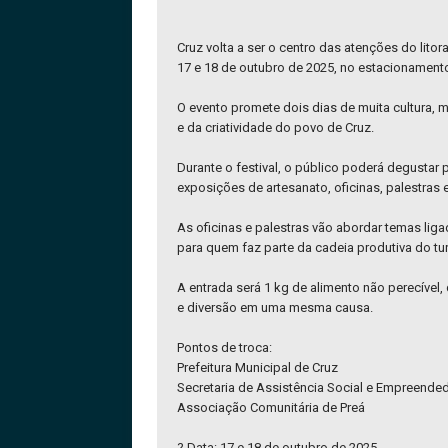
Cruz volta a ser o centro das atenções do lito
17 e 18 de outubro de 2025, no estacionamento
O evento promete dois dias de muita cultura, 
e da criatividade do povo de Cruz.
Durante o festival, o público poderá degustar 
exposições de artesanato, oficinas, palestras 
As oficinas e palestras vão abordar temas li
para quem faz parte da cadeia produtiva do tu
A entrada será 1 kg de alimento não perecível
e diversão em uma mesma causa.
Pontos de troca:
Prefeitura Municipal de Cruz
Secretaria de Assistência Social e Empreende
Associação Comunitária de Preá
? Data: 17 e 18 de outubro de 2025