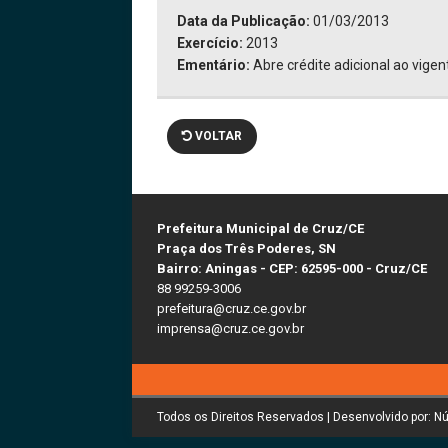
Data da Publicação:
01/03/2013
Exercício:
2013
Ementário:
Abre crédite adicional ao vige
VOLTAR
Prefeitura Municipal de Cruz/CE
Praça dos Três Poderes, SN
Bairro: Aningas - CEP: 62595-000 - Cruz/CE
88 99259-3006
prefeitura@cruz.ce.gov.br
imprensa@cruz.ce.gov.br
Todos os Direitos Reservados | Desenvolvido por: N