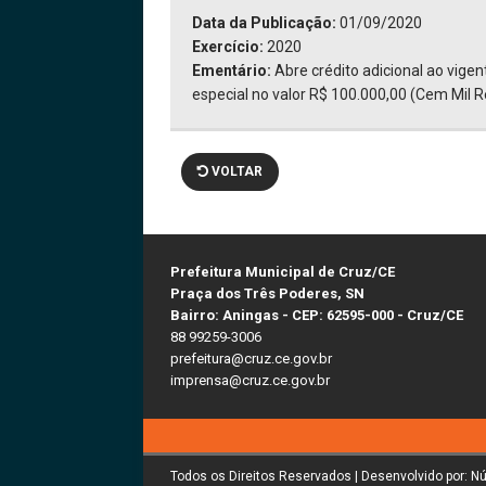
Data da Publicação:
01/09/2020
Exercício:
2020
Ementário:
Abre crédito adicional ao vige
especial no valor R$ 100.000,00 (Cem Mil Re
VOLTAR
Prefeitura Municipal de Cruz/CE
Praça dos Três Poderes, SN
Bairro: Aningas - CEP: 62595-000 - Cruz/CE
88 99259-3006
prefeitura@cruz.ce.gov.br
imprensa@cruz.ce.gov.br
Todos os Direitos Reservados | Desenvolvido por: N