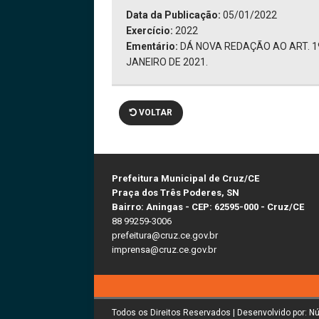
Data da Publicação:
05/01/2022
Exercício:
2022
Ementário:
DÁ NOVA REDAÇÃO AO ART. 19
JANEIRO DE 2021.
VOLTAR
Prefeitura Municipal de Cruz/CE
Praça dos Três Poderes, SN
Bairro: Aningas - CEP: 62595-000 - Cruz/CE
88 99259-3006
prefeitura@cruz.ce.gov.br
imprensa@cruz.ce.gov.br
Todos os Direitos Reservados | Desenvolvido por: N