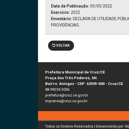
Data da Publicação:
05/05/2022
Exercício:
2022
Ementário:
DECLARA DE UTILIDADE PÚBL
PROVIDÊNCIAS.
VOLTAR
Prefeitura Municipal de Cruz/CE
Praça dos Três Poderes, SN
Bairro: Aningas - CEP: 62595-000 - Cruz/CE
88 99259-3006
prefeitura@cruz.ce.gov.br
imprensa@cruz.ce.gov.br
Todos os Direitos Reservados | Desenvolvido por: N