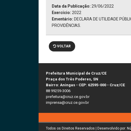
Data da Publicação:
29/06/2022
Exercício:
2022
Ementário:
DECLARA DE UTILIDADE PÚBL
PROVIDÊNCIAS.
VOLTAR
Prefeitura Municipal de Cruz/CE
Praça dos Três Poderes, SN
Bairro: Aningas - CEP: 62595-000 - Cruz/CE
88 99259-3006
prefeitura@cruz.ce.gov.br
imprensa@cruz.ce.gov.br
Todos os Direitos Reservados | Desenvolvido por: N