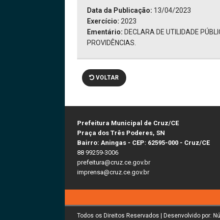
Data da Publicação:
13/04/2023
Exercício:
2023
Ementário:
DECLARA DE UTILIDADE PÚBL
PROVIDÊNCIAS.
VOLTAR
Prefeitura Municipal de Cruz/CE
Praça dos Três Poderes, SN
Bairro: Aningas - CEP: 62595-000 - Cruz/CE
88 99259-3006
prefeitura@cruz.ce.gov.br
imprensa@cruz.ce.gov.br
Todos os Direitos Reservados | Desenvolvido por: N