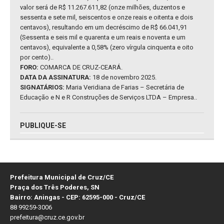
valor será de R$ 11.267.611,82 (onze milhões, duzentos e
sessenta e sete mil, seiscentos e onze reais e oitenta e dois
centavos), resultando em um decréscimo de R$ 66.041,91
(Sessenta e seis mil e quarenta e um reais e noventa e um
centavos), equivalente a 0,58% (zero vírgula cinquenta e oito
por cento)..
FORO:
COMARCA DE CRUZ-CEARÁ.
DATA DA ASSINATURA:
18 de novembro 2025.
SIGNATÁRIOS:
Maria Veridiana de Farias – Secretária de
Educação e N e R Construções de Serviços LTDA – Empresa..
PUBLIQUE-SE
Prefeitura Municipal de Cruz/CE
Praça dos Três Poderes, SN
Bairro: Aningas - CEP: 62595-000 - Cruz/CE
88 99259-3006
prefeitura@cruz.ce.gov.br