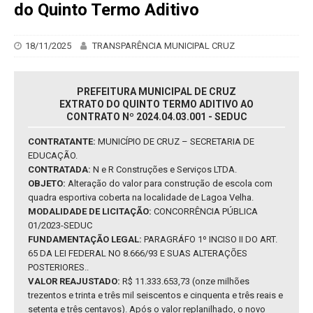
do Quinto Termo Aditivo
18/11/2025
TRANSPARÊNCIA MUNICIPAL CRUZ
PREFEITURA MUNICIPAL DE CRUZ
EXTRATO DO QUINTO TERMO ADITIVO AO
CONTRATO Nº 2024.04.03.001 - SEDUC
CONTRATANTE:
MUNICÍPIO DE CRUZ – SECRETARIA DE
EDUCAÇÃO.
CONTRATADA:
N e R Construções e Serviços LTDA.
OBJETO:
Alteração do valor para construção de escola com
quadra esportiva coberta na localidade de Lagoa Velha.
MODALIDADE DE LICITAÇÃO:
CONCORRÊNCIA PÚBLICA
01/2023-SEDUC
FUNDAMENTAÇÃO LEGAL:
PARAGRÁFO 1º INCISO II DO ART.
65 DA LEI FEDERAL NO 8.666/93 E SUAS ALTERAÇÕES
POSTERIORES..
VALOR REAJUSTADO:
R$ 11.333.653,73 (onze milhões
trezentos e trinta e três mil seiscentos e cinquenta e três reais e
setenta e três centavos). Após o valor replanilhado, o novo