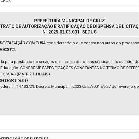
 CRUZ
PREFEITURA MUNICIPAL DE CRUZ
TRATO DE AUTORIZAÇÃO E RATIFICAÇÃO DE DISPENSA DE LICITA
N° 2025.02.03.001 -SEDUC
 DE EDUCAÇÃO E CULTURA
considerando o que consta nos autos do process
e extrato.
a para prestação de serviços de limpeza de fossas sépticas nas quantidade
ria de Educação. CONFORME ESPECIFICAÇÕES CONSTANTES NO TERMO DE REFER
FOSSAS (MATRIZ E FILIAIS)
 trezentos reais)
Lei Federal n. 14.133/21: Decreto Municipal n 2023.02.27/001 de 27 de fevereiro de
ATIFICAÇÃO DE DISPENSA