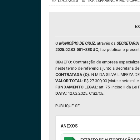
12/02/2025
TRANSPARÊNCIA MUNICIPAL
EX
O
MUNICÍPIO DE CRUZ
, através da
SECRETARIA
2025.02.03.001-SEDUC
, faz publicar o present
OBJETO:
Contratação de empresa especializad
neste termo de referencia junto a Secreta
CONTRATADA (O):
N M DA SILVA LIMPEZA DE 
VALOR TOTAL:
R$ 27.300,00 (vinte e sete mil e
FUNDAMENTO LEGAL
: art. 75, inciso II da 
DATA:
12.02.2025. Cruz/CE.
PUBLIQUE-SE!
ANEXOS
EXTRATO DE AUTORIZAÇÃO E R