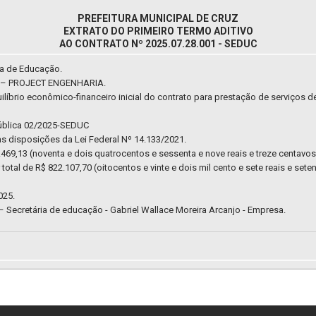
PREFEITURA MUNICIPAL DE CRUZ
EXTRATO DO PRIMEIRO TERMO ADITIVO
AO CONTRATO Nº 2025.07.28.001 - SEDUC
ia de Educação.
– PROJECT ENGENHARIA.
equilíbrio econômico-financeiro inicial do contrato para prestação de servi
ública 02/2025-SEDUC
 disposições da Lei Federal Nº 14.133/2021.
.469,13 (noventa e dois quatrocentos e sessenta e nove reais e treze centavo
total de R$ 822.107,70 (oitocentos e vinte e dois mil cento e sete reais e sete
025.
ecretária de educação - Gabriel Wallace Moreira Arcanjo - Empresa.