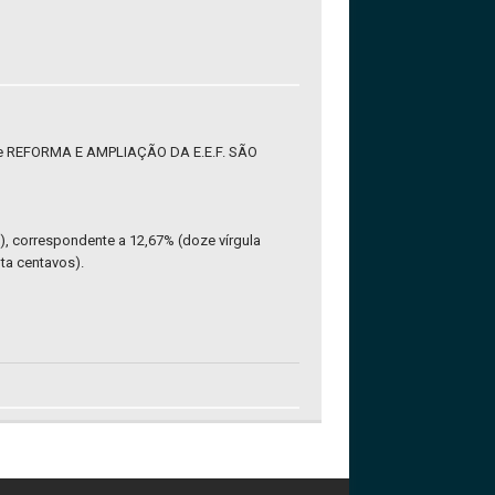
ços de REFORMA E AMPLIAÇÃO DA E.E.F. SÃO
s), correspondente a 12,67% (doze vírgula
nta centavos).