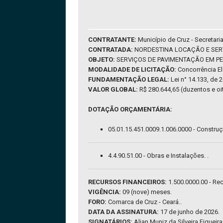
CONTRATANTE:
Município de Cruz - Secretari
CONTRATADA:
NORDESTINA LOCAÇÃO E SERV
OBJETO:
SERVIÇOS DE PAVIMENTAÇÃO EM PE
MODALIDADE DE LICITAÇÃO:
Concorrência E
FUNDAMENTAÇÃO LEGAL:
Lei n° 14.133, de 
VALOR GLOBAL:
R$ 280.644,65 (duzentos e oit
DOTAÇÃO ORÇAMENTÁRIA:
05.01.15.451.0009.1.006.0000 - Construç
4.4.90.51.00 - Obras e Instalações. .
RECURSOS FINANCEIROS:
1.500.0000.00 - Re
VIGÊNCIA:
09 (nove) meses.
FORO:
Comarca de Cruz - Ceará..
DATA DA ASSINATURA:
17 de junho de 2026.
SIGNATÁRIOS:
Alian Muniz da Silveira Figueir