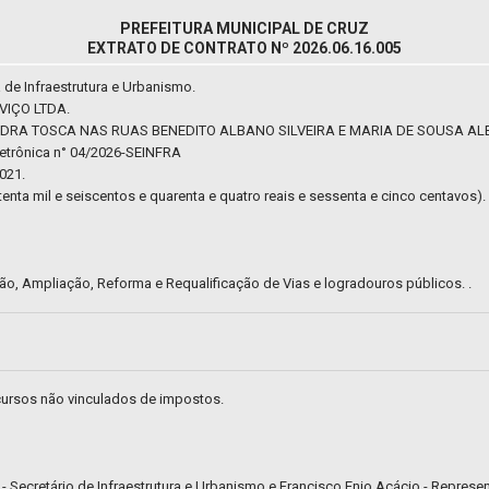
PREFEITURA MUNICIPAL DE CRUZ
EXTRATO DE CONTRATO Nº 2026.06.16.005
a de Infraestrutura e Urbanismo.
IÇO LTDA.
DRA TOSCA NAS RUAS BENEDITO ALBANO SILVEIRA E MARIA DE SOUSA AL
letrônica n° 04/2026-SEINFRA
2021.
enta mil e seiscentos e quarenta e quatro reais e sessenta e cinco centavos).
ão, Ampliação, Reforma e Requalificação de Vias e logradouros públicos. .
cursos não vinculados de impostos.
a - Secretário de Infraestrutura e Urbanismo e Francisco Enio Acácio - Represen