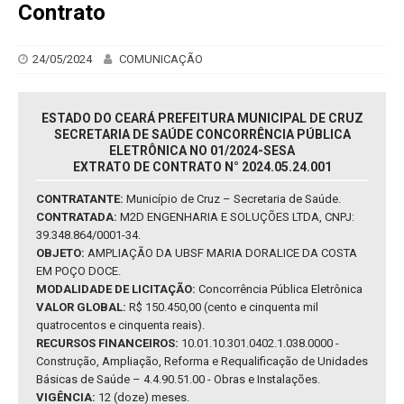
Contrato
24/05/2024
COMUNICAÇÃO
ESTADO DO CEARÁ PREFEITURA MUNICIPAL DE CRUZ
SECRETARIA DE SAÚDE CONCORRÊNCIA PÚBLICA
ELETRÔNICA NO 01/2024-SESA
EXTRATO DE CONTRATO N° 2024.05.24.001
CONTRATANTE:
Município de Cruz – Secretaria de Saúde.
CONTRATADA:
M2D ENGENHARIA E SOLUÇÕES LTDA, CNPJ:
39.348.864/0001-34.
OBJETO:
AMPLIAÇÃO DA UBSF MARIA DORALICE DA COSTA
EM POÇO DOCE.
MODALIDADE DE LICITAÇÃO:
Concorrência Pública Eletrônica
VALOR GLOBAL:
R$ 150.450,00 (cento e cinquenta mil
quatrocentos e cinquenta reais).
RECURSOS FINANCEIROS:
10.01.10.301.0402.1.038.0000 -
Construção, Ampliação, Reforma e Requalificação de Unidades
Básicas de Saúde – 4.4.90.51.00 - Obras e Instalações.
VIGÊNCIA:
12 (doze) meses.