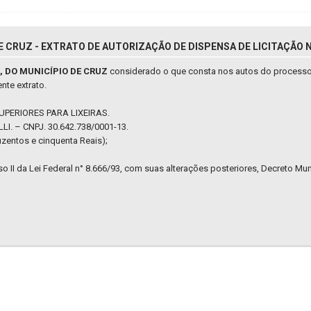
 CRUZ - EXTRATO DE AUTORIZAÇÃO DE DISPENSA DE LICITAÇÃO N
 DO MUNICÍPIO DE CRUZ
considerado o que consta nos autos do process
ente extrato.
PERIORES PARA LIXEIRAS.
LI. – CNPJ. 30.642.738/0001-13.
uzentos e cinquenta Reais);
so II da Lei Federal n° 8.666/93, com suas alterações posteriores, Decreto Mu