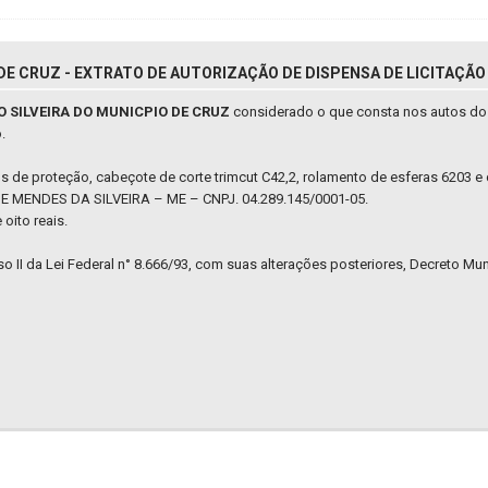
E CRUZ - EXTRATO DE AUTORIZAÇÃO DE DISPENSA DE LICITAÇÃO 
 SILVEIRA DO MUNICPIO DE CRUZ
considerado o que consta nos autos d
.
s de proteção, cabeçote de corte trimcut C42,2, rolamento de esferas 6203 e
 MENDES DA SILVEIRA – ME – CNPJ. 04.289.145/0001-05.
 oito reais.
so II da Lei Federal n° 8.666/93, com suas alterações posteriores, Decreto Mu