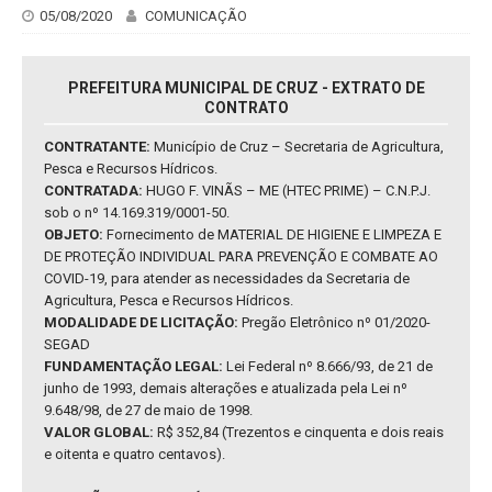
05/08/2020
COMUNICAÇÃO
PREFEITURA MUNICIPAL DE CRUZ - EXTRATO DE
CONTRATO
CONTRATANTE:
Município de Cruz – Secretaria de Agricultura,
Pesca e Recursos Hídricos.
CONTRATADA:
HUGO F. VINÃS – ME (HTEC PRIME) – C.N.P.J.
sob o nº 14.169.319/0001-50.
OBJETO:
Fornecimento de MATERIAL DE HIGIENE E LIMPEZA E
DE PROTEÇÃO INDIVIDUAL PARA PREVENÇÃO E COMBATE AO
COVID-19, para atender as necessidades da Secretaria de
Agricultura, Pesca e Recursos Hídricos.
MODALIDADE DE LICITAÇÃO:
Pregão Eletrônico nº 01/2020-
SEGAD
FUNDAMENTAÇÃO LEGAL:
Lei Federal nº 8.666/93, de 21 de
junho de 1993, demais alterações e atualizada pela Lei nº
9.648/98, de 27 de maio de 1998.
VALOR GLOBAL:
R$ 352,84 (Trezentos e cinquenta e dois reais
e oitenta e quatro centavos).