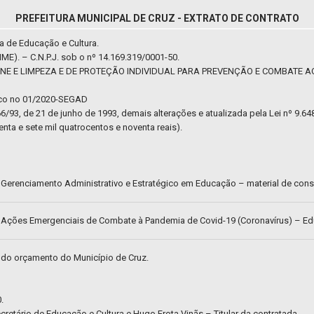
PREFEITURA MUNICIPAL DE CRUZ - EXTRATO DE CONTRATO
a de Educação e Cultura.
E). – C.N.P.J. sob o nº 14.169.319/0001-50.
ENE E LIMPEZA E DE PROTEÇÃO INDIVIDUAL PARA PREVENÇÃO E COMBATE AO C
ico no 01/2020-SEGAD
66/93, de 21 de junho de 1993, demais alterações e atualizada pela Lei nº 9.6
nta e sete mil quatrocentos e noventa reais).
– Gerenciamento Administrativo e Estratégico em Educação – material de con
 – Ações Emergenciais de Combate à Pandemia de Covid-19 (Coronavírus) – E
 do orçamento do Município de Cruz.
.
etário de Educação e Cultura e Hugo Frota Vinãs – Titular da contratada.