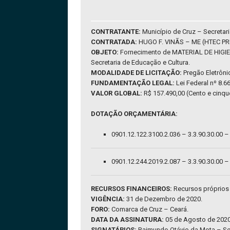
CONTRATANTE:
Município de Cruz – Secretari
CONTRATADA:
HUGO F. VINÃS – ME (HTEC PRIM
OBJETO:
Fornecimento de MATERIAL DE HIGI
Secretaria de Educação e Cultura.
MODALIDADE DE LICITAÇÃO:
Pregão Eletrôn
FUNDAMENTAÇÃO LEGAL:
Lei Federal nº 8.6
VALOR GLOBAL:
R$ 157.490,00 (Cento e cinque
DOTAÇÃO ORÇAMENTÁRIA:
0901.12.122.3100.2.036 – 3.3.90.30.00 
0901.12.244.2019.2.087 – 3.3.90.30.00
RECURSOS FINANCEIROS:
Recursos próprios
VIGÊNCIA:
31 de Dezembro de 2020.
FORO:
Comarca de Cruz – Ceará.
DATA DA ASSINATURA:
05 de Agosto de 2020
SIGNATÁRIOS:
Raimundo Otávio da Mota – Secr