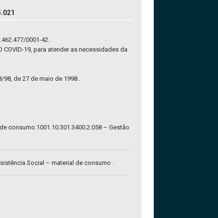
.021
462.477/0001-42.
OVID-19, para atender as necessidades da
8/98, de 27 de maio de 1998..
al de consumo.1001.10.301.3400.2.058 – Gestão
istência Social – material de consumo .