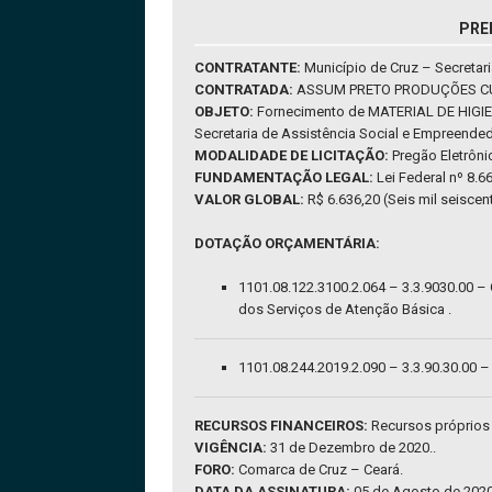
PRE
CONTRATANTE:
Município de Cruz – Secretar
CONTRATADA:
ASSUM PRETO PRODUÇÕES CULTU
OBJETO:
Fornecimento de MATERIAL DE HIGI
Secretaria de Assistência Social e Empreende
MODALIDADE DE LICITAÇÃO:
Pregão Eletrôn
FUNDAMENTAÇÃO LEGAL:
Lei Federal nº 8.6
VALOR GLOBAL:
R$ 6.636,20 (Seis mil seiscent
DOTAÇÃO ORÇAMENTÁRIA:
1101.08.122.3100.2.064 – 3.3.9030.00 –
dos Serviços de Atenção Básica .
1101.08.244.2019.2.090 – 3.3.90.30.00 
RECURSOS FINANCEIROS:
Recursos próprios
VIGÊNCIA:
31 de Dezembro de 2020..
FORO:
Comarca de Cruz – Ceará.
DATA DA ASSINATURA:
05 de Agosto de 2020