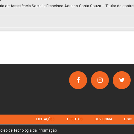
ria de Assistência Social e Francisco Adriano Costa Souza – Titular da contra
LICITAÇÕES
TRIBUTOS
OUVIDORIA
E-SIC
úcleo de Tecnologia da Informação