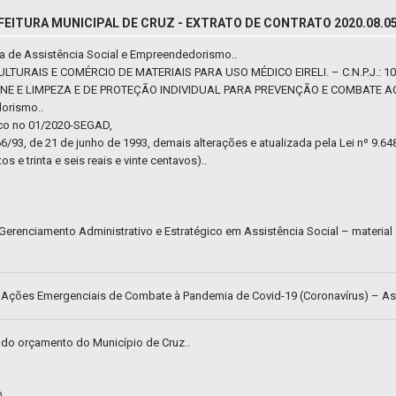
FEITURA MUNICIPAL DE CRUZ - EXTRATO DE CONTRATO 2020.08.05
ia de Assistência Social e Empreendedorismo..
RAIS E COMÉRCIO DE MATERIAIS PARA USO MÉDICO EIRELI. – C.N.P.J.: 10.
ENE E LIMPEZA E DE PROTEÇÃO INDIVIDUAL PARA PREVENÇÃO E COMBATE AO C
dorismo..
ico no 01/2020-SEGAD,
66/93, de 21 de junho de 1993, demais alterações e atualizada pela Lei nº 9.64
os e trinta e seis reais e vinte centavos)..
 Gerenciamento Administrativo e Estratégico em Assistência Social – materi
– Ações Emergenciais de Combate à Pandemia de Covid-19 (Coronavírus) – Ass
 do orçamento do Município de Cruz..
.