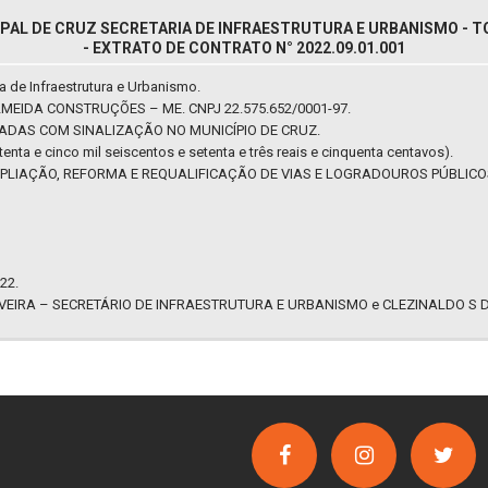
PAL DE CRUZ SECRETARIA DE INFRAESTRUTURA E URBANISMO - T
- EXTRATO DE CONTRATO N° 2022.09.01.001
a de Infraestrutura e Urbanismo.
MEIDA CONSTRUÇÕES – ME. CNPJ 22.575.652/0001-97.
DAS COM SINALIZAÇÃO NO MUNICÍPIO DE CRUZ.
enta e cinco mil seiscentos e setenta e três reais e cinquenta centavos).
IAÇÃO, REFORMA E REQUALIFICAÇÃO DE VIAS E LOGRADOUROS PÚBLICOS: 04
22.
LVEIRA – SECRETÁRIO DE INFRAESTRUTURA E URBANISMO e CLEZINALDO S