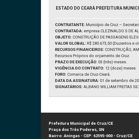
ESTADO DO CEARÁ PREFEITURA MUNICI
CONTRATANTE:
Município de Cruz – Secretari
CONTRATADA:
empresa CLEZINALDO S DE AL
OBJETO:
CONSTRUÇÃO DE PASSAGENS ELEVA
VALOR GLOBAL:
R$ 285.673,50 (Duzentos e oit
RECURSOS FINANCEIROS:
CONSTRUÇÃO, AMPL
Recursos Próprios do orçamento de Cruz.
PRAZO DE EXECUÇÃO
: 03 (três) meses.
VIGÊNCIA DO CONTRATO:
12 (doze) meses.
FORO:
Comarca de Cruz-Ceará.
DATA DA ASSINATURA:
01 de setembro de 20
SIGNATÁRIOS:
ALBANO WILLIAM FREITAS SI
Prefeitura Municipal de Cruz/CE
Praça dos Três Poderes, SN
Bairro: Aningas - CEP: 62595-000 - Cruz/CE