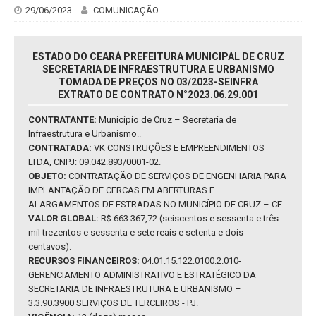
29/06/2023
COMUNICAÇÃO
ESTADO DO CEARÁ PREFEITURA MUNICIPAL DE CRUZ
SECRETARIA DE INFRAESTRUTURA E URBANISMO
TOMADA DE PREÇOS NO 03/2023-SEINFRA
EXTRATO DE CONTRATO N°2023.06.29.001
CONTRATANTE:
Município de Cruz – Secretaria de
Infraestrutura e Urbanismo..
CONTRATADA:
VK CONSTRUÇÕES E EMPREENDIMENTOS
LTDA, CNPJ: 09.042.893/0001-02.
OBJETO:
CONTRATAÇÃO DE SERVIÇOS DE ENGENHARIA PARA
IMPLANTAÇÃO DE CERCAS EM ABERTURAS E
ALARGAMENTOS DE ESTRADAS NO MUNICÍPIO DE CRUZ – CE.
VALOR GLOBAL:
R$ 663.367,72 (seiscentos e sessenta e três
mil trezentos e sessenta e sete reais e setenta e dois
centavos).
RECURSOS FINANCEIROS:
04.01.15.122.0100.2.010-
GERENCIAMENTO ADMINISTRATIVO E ESTRATÉGICO DA
SECRETARIA DE INFRAESTRUTURA E URBANISMO –
3.3.90.3900 SERVIÇOS DE TERCEIROS - PJ.