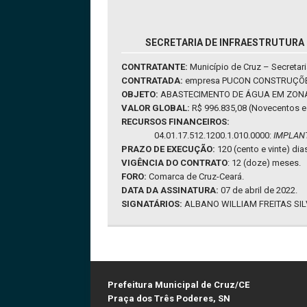
SECRETARIA DE INFRAESTRUTURA E
CONTRATANTE:
Município de Cruz – Secretari
CONTRATADA:
empresa PUCON CONSTRUÇÕES 
OBJETO:
ABASTECIMENTO DE ÁGUA EM ZONA
VALOR GLOBAL:
R$ 996.835,08 (Novecentos e n
RECURSOS FINANCEIROS:
04.01.17.512.1200.1.010.0000:
IMPLAN
PRAZO DE EXECUÇÃO:
120 (cento e vinte) dia
VIGÊNCIA DO CONTRATO
: 12 (doze) meses.
FORO:
Comarca de Cruz-Ceará.
DATA DA ASSINATURA:
07 de abril de 2022.
SIGNATÁRIOS:
ALBANO WILLIAM FREITAS SIL
Prefeitura Municipal de Cruz/CE
Praça dos Três Poderes, SN