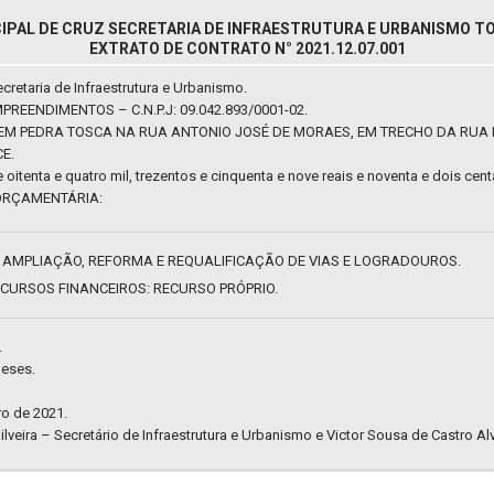
IPAL DE CRUZ SECRETARIA DE INFRAESTRUTURA E URBANISMO TO
EXTRATO DE CONTRATO N° 2021.12.07.001
cretaria de Infraestrutura e Urbanismo.
EENDIMENTOS – C.N.P.J: 09.042.893/0001-02.
EM PEDRA TOSCA NA RUA ANTONIO JOSÉ DE MORAES, EM TRECHO DA RUA 
E.
 oitenta e quatro mil, trezentos e cinquenta e nove reais e noventa e dois cent
RÇAMENTÁRIA:
ÃO, AMPLIAÇÃO, REFORMA E REQUALIFICAÇÃO DE VIAS E LOGRADOUROS.
RECURSOS FINANCEIROS: RECURSO PRÓPRIO.
.
eses.
o de 2021.
ilveira – Secretário de Infraestrutura e Urbanismo e Victor Sousa de Castro A