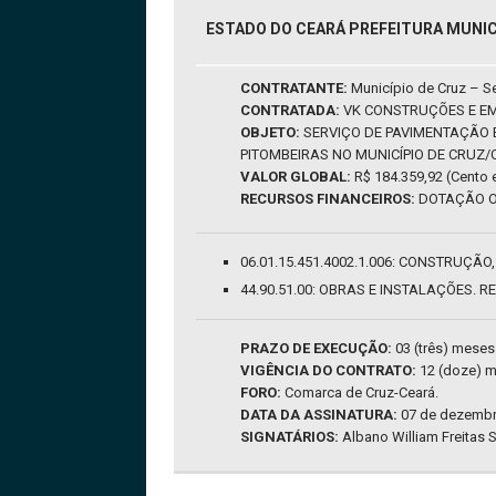
ESTADO DO CEARÁ PREFEITURA MUNIC
CONTRATANTE:
Município de Cruz – Se
CONTRATADA:
VK CONSTRUÇÕES E EMPR
OBJETO:
SERVIÇO DE PAVIMENTAÇÃO 
PITOMBEIRAS NO MUNICÍPIO DE CRUZ/C
VALOR GLOBAL:
R$ 184.359,92 (Cento e
RECURSOS FINANCEIROS:
DOTAÇÃO O
06.01.15.451.4002.1.006: CONSTRUÇ
44.90.51.00: OBRAS E INSTALAÇÕES. 
PRAZO DE EXECUÇÃO:
03 (três) meses
VIGÊNCIA DO CONTRATO:
12 (doze) m
FORO:
Comarca de Cruz-Ceará.
DATA DA ASSINATURA:
07 de dezembr
SIGNATÁRIOS:
Albano William Freitas S