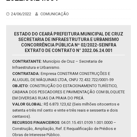
24/06/2022
COMUNICAÇÃO
ESTADO DO CEARÁ PREFEITURA MUNICIPAL DE CRUZ
SECRETARIA DE INFRAESTRUTURA E URBANISMO
CONCORRÊNCIA PÚBLICA Nº 02/2022-SEINFRA
EXTRATO DE CONTRATO N° 2022.06.24.001
CONTRATANTE:
Município de Cruz – Secretaria de
Infraestrutura e Urbanismo.
CONTRATADA:
Empresa CONSTRAM CONSTRUÇÕES E
ALUGUEL DE MÁQUINAS LTDA, CNPJ 72.432.722/0001-59
OBJETO:
CONSTRUÇÃO DO ESTACIONAMENTO TURÍSTICO,
CABANA DOS PESCADORES E PAVIMENTAÇÃO COM BLOQUETE
EM DIVERSAS RUAS DA PRAIA DO PREÁ.
VALOR GLOBAL:
R$ 6.873.123,62 (Seis milhões oitocentos e
setenta e três mil cento e vinte e três reais e sessenta e dois
centavos).
RECURSOS FINANCEIROS
: 04.01.15.451.0109.1.001.0000 –
Construção, Ampliação, Ref. E Requalificação de Prédios e
Obras de Interesse Público.