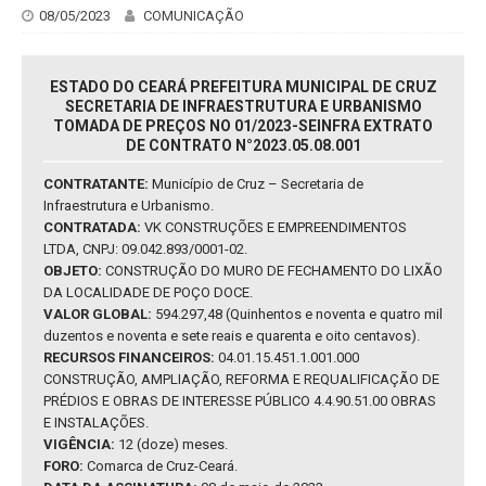
08/05/2023
COMUNICAÇÃO
ESTADO DO CEARÁ PREFEITURA MUNICIPAL DE CRUZ
SECRETARIA DE INFRAESTRUTURA E URBANISMO
TOMADA DE PREÇOS NO 01/2023-SEINFRA EXTRATO
DE CONTRATO N°2023.05.08.001
CONTRATANTE:
Município de Cruz – Secretaria de
Infraestrutura e Urbanismo.
CONTRATADA:
VK CONSTRUÇÕES E EMPREENDIMENTOS
LTDA, CNPJ: 09.042.893/0001-02.
OBJETO:
CONSTRUÇÃO DO MURO DE FECHAMENTO DO LIXÃO
DA LOCALIDADE DE POÇO DOCE.
VALOR GLOBAL:
594.297,48 (Quinhentos e noventa e quatro mil
duzentos e noventa e sete reais e quarenta e oito centavos).
RECURSOS FINANCEIROS:
04.01.15.451.1.001.000
CONSTRUÇÃO, AMPLIAÇÃO, REFORMA E REQUALIFICAÇÃO DE
PRÉDIOS E OBRAS DE INTERESSE PÚBLICO 4.4.90.51.00 OBRAS
E INSTALAÇÕES.
VIGÊNCIA:
12 (doze) meses.
FORO:
Comarca de Cruz-Ceará.