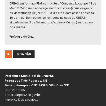
CREAS em formato PNG com o título “Concurso Logotipo 18 de
Maio 2024” para o endereço eletrônico creas@cruz.ce.gov.br
ou via wattsapp (88) 99271 – 0039, até a data afixada no edital:
10 de maio. Bem como, ser entregue na sede do CREAS,
situada na rua 7 de Setembro, s/s, bairro, Centro ( antiga casa
dos juízes).
Prefeitura de Cruz
DIGA NÃO
Prefeitura Municipal de Cruz/CE
Praça dos Três Poderes, SN
Bairro: Aningas - CEP: 62595-000 - Cruz/CE
88 99259-3006
prefeitura@cruz.ce.gov.br
imprensa@cruz.ce.gov.br