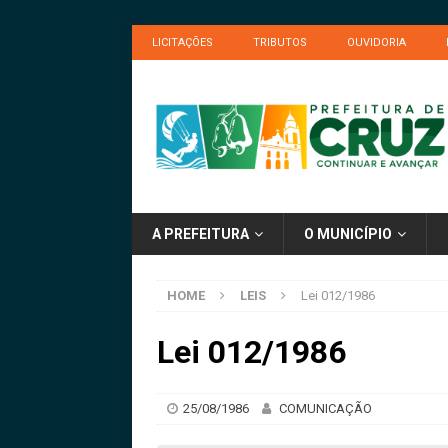
LICITAÇÕES
TRIBUTOS
OUVIDORIA
A PREFEITURA
O MUNICÍPIO
HOME
LEIS
Lei 012/1986
Lei 012/1986
25/08/1986
COMUNICAÇÃO