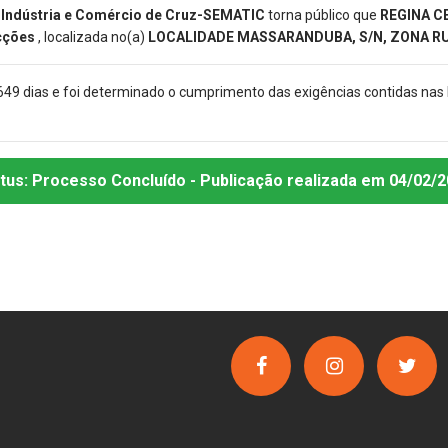
, Indústria e Comércio de Cruz-SEMATIC
torna público que
REGINA C
ecções
, localizada no(a)
LOCALIDADE MASSARANDUBA, S/N, ZONA R
649 dias e foi determinado o cumprimento das exigências contidas nas
tus:
Processo Concluído
- Publicação realizada
em 04/02/2