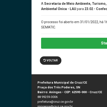
A
Secretaria de Meio Ambiente, Turismo
Ambiental Única - LAU
para
23.02 - Conf
O processo foi aberto em 31/01/2022, há 1
SEMATIC.
Sta
VOLTAR
Prefeitura Municipal de Cruz/CE
Praça dos Três Poderes, SN
Bairro: Aningas - CEP: 62595-000 - Cruz/CE
88 99259-3006
prefeitura@cruz.ce.gov.br
imprensa@cruz.ce.gov.br