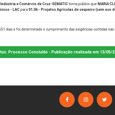
, Indústria e Comércio de Cruz-SEMATIC
torna público que
MARIA CL
misso - LAC
para
01.06 - Projetos Agrícolas de sequeiro (sem uso 
551 dias e foi determinado o cumprimento das exigências contidas nas
tus:
Processo Concluído
- Publicação realizada
em 13/05/2