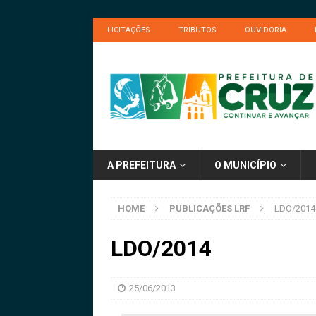
LICITAÇÕES
TRIBUTOS
OUVIDORIA
A PREFEITURA
O MUNICÍPIO
HOME
PUBLICAÇÕES LRF
LDO/2014
LDO/2014
25/06/2013