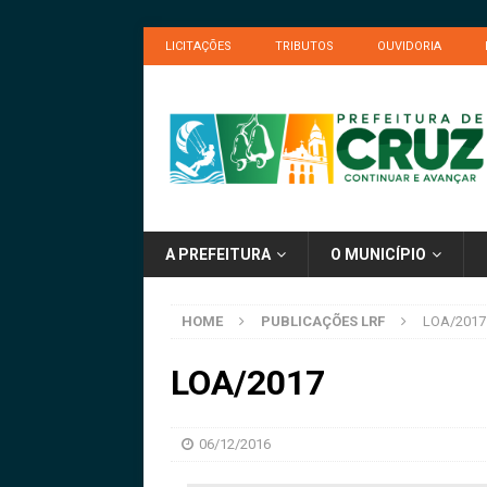
LICITAÇÕES
TRIBUTOS
OUVIDORIA
A PREFEITURA
O MUNICÍPIO
HOME
PUBLICAÇÕES LRF
LOA/2017
LOA/2017
06/12/2016