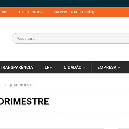
E-SIC
AUTENTICADOR
PREVCRUZ (EM EXTINÇÃO)
TRANSPARÊNCIA
LRF
CIDADÃO
EMPRESA
 – 3º QUADRIMESTRE
ADRIMESTRE