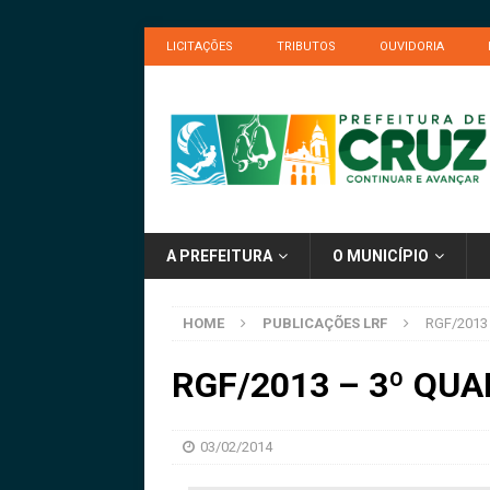
LICITAÇÕES
TRIBUTOS
OUVIDORIA
A PREFEITURA
O MUNICÍPIO
HOME
PUBLICAÇÕES LRF
RGF/2013
RGF/2013 – 3º QU
03/02/2014