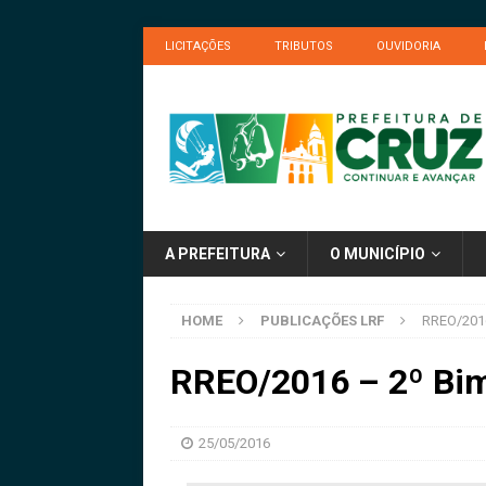
LICITAÇÕES
TRIBUTOS
OUVIDORIA
A PREFEITURA
O MUNICÍPIO
HOME
PUBLICAÇÕES LRF
RREO/2016
RREO/2016 – 2º Bi
25/05/2016