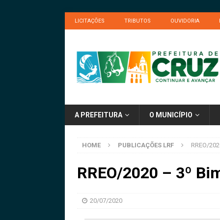
LICITAÇÕES
TRIBUTOS
OUVIDORIA
A PREFEITURA
O MUNICÍPIO
HOME
PUBLICAÇÕES LRF
RREO/2020
RREO/2020 – 3º Bi
20/07/2020