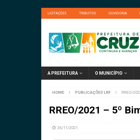
LICITAÇÕES
TRIBUTOS
OUVIDORIA
A PREFEITURA
O MUNICÍPIO
HOME
PUBLICAÇÕES LRF
RREO/2021
RREO/2021 – 5º Bi
26/11/2021