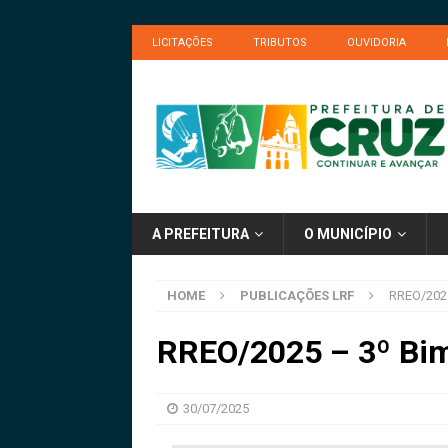
LICITAÇÕES
TRIBUTOS
OUVIDORIA
A PREFEITURA
O MUNICÍPIO
HOME
PUBLICAÇÕES LRF
RREO/2025
RREO/2025 – 3º Bi
30/07/2025