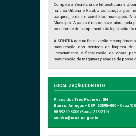
Compete a Secretaria de Infraestrutura e Ur
na área Urbana e Rural, a construção, pavim
parques, jardins e cemitérios municipais. A 
Município. A pasta é responsável ainda pela 
ao controle do cumprimento da legislação do 
A SEINFRA age na fiscalização e cumprimento
manutenção dos serviços de limpeza de r
licenciamento e fiscalização de obras par
manutenção de máquinas pesadas de posse da
LOCALIZAÇÃO/CONTATO
Praça dos Três Poderes, SN
Bairro: Aningas - CEP: 62595-000 - Cruz/CE
88 99259-3006 (Ramal 218/219)
seinfra@cruz.ce.gov.br