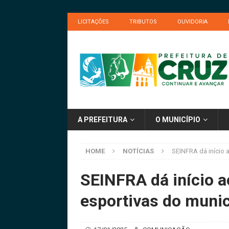
LICITAÇÕES
TRIBUTOS
OUVIDORIA
A PREFEITURA
O MUNICÍPIO
HOME
NOTÍCIAS
SEINFRA dá início 
SEINFRA dá início a
esportivas do munic