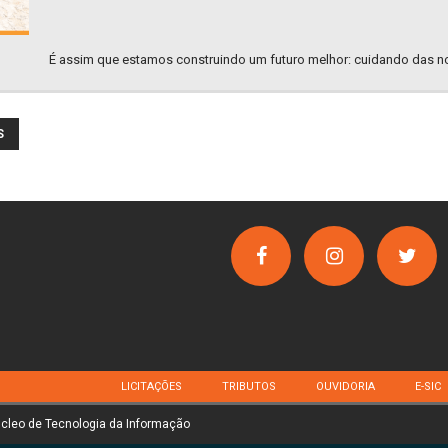
É assim que estamos construindo um futuro melhor: cuidando das n
S
LICITAÇÕES
TRIBUTOS
OUVIDORIA
E-SIC
úcleo de Tecnologia da Informação