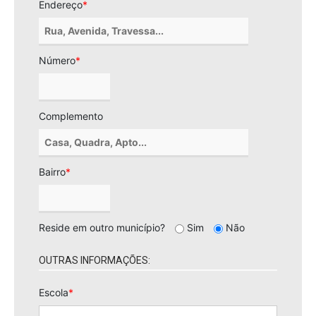
Endereço
*
Número
*
Complemento
Bairro
*
Reside em outro município?
Sim
Não
OUTRAS INFORMAÇÕES:
Escola
*