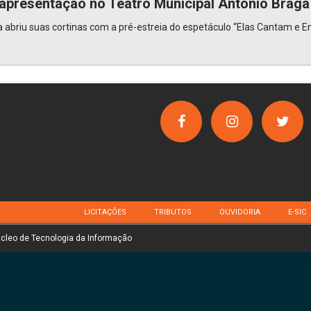
 apresentação no Teatro Municipal Antônio Brag
abriu suas cortinas com a pré-estreia do espetáculo “Elas Cantam e En
LICITAÇÕES
TRIBUTOS
OUVIDORIA
E-SIC
úcleo de Tecnologia da Informação