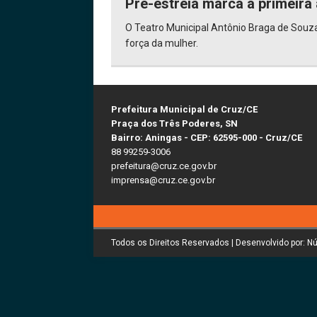
Pré-estreia marca a primeira
O Teatro Municipal Antônio Braga de Souza 
força da mulher.
Prefeitura Municipal de Cruz/CE
Praça dos Três Poderes, SN
Bairro: Aningas - CEP: 62595-000 - Cruz/CE
88 99259-3006
prefeitura@cruz.ce.gov.br
imprensa@cruz.ce.gov.br
Todos os Direitos Reservados | Desenvolvido por: N