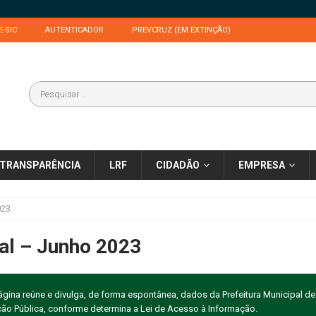
E-SIC
AUTENTICADOR
PREVCRUZ (EM EXTINÇÃO)
TRANSPARÊNCIA
LRF
CIDADÃO
EMPRESA
023
al – Junho 2023
gina reúne e divulga, de forma espontânea, dados da Prefeitura Municipal de 
ação Pública, conforme determina a Lei de Acesso à Informação.