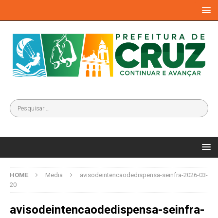
HOME
Media
avisodeintencaodedispensa-seinfra-2026-03-
20
avisodeintencaodedispensa-seinfra-