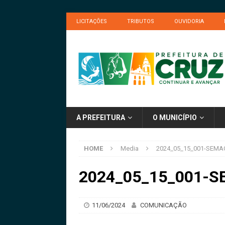
LICITAÇÕES
TRIBUTOS
OUVIDORIA
A PREFEITURA
O MUNICÍPIO
HOME
Media
2024_05_15_001-SEMAC
2024_05_15_001-SE
11/06/2024
COMUNICAÇÃO