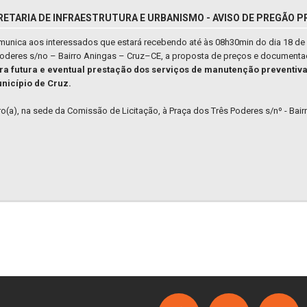
RETARIA DE INFRAESTRUTURA E URBANISMO - AVISO DE PREGÃO PR
omunica aos interessados que estará recebendo até às 08h30min do dia 18 de 
 Poderes s/no – Bairro Aningas – Cruz–CE, a proposta de preços e documenta
ra futura e eventual prestação dos serviços de manutenção preventiva
unicípio de Cruz.
iro(a), na sede da Comissão de Licitação, à Praça dos Três Poderes s/nº - Bai