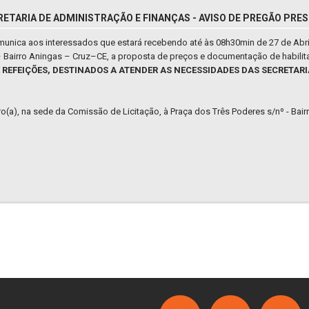
RETARIA DE ADMINISTRAÇÃO E FINANÇAS - AVISO DE PREGÃO PRES
omunica aos interessados que estará recebendo até às 08h30min de 27 de Abri
 – Bairro Aningas – Cruz–CE, a proposta de preços e documentação de habili
E REFEIÇÕES, DESTINADOS A ATENDER AS NECESSIDADES DAS SECRETARI
iro(a), na sede da Comissão de Licitação, à Praça dos Três Poderes s/nº - Bai