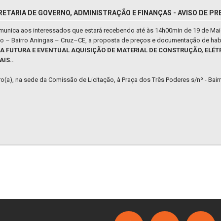
RETARIA DE GOVERNO, ADMINISTRAÇÃO E FINANÇAS - AVISO DE PR
comunica aos interessados que estará recebendo até às 14h00min de 19 de Ma
/no – Bairro Aningas – Cruz–CE, a proposta de preços e documentação de hab
RA FUTURA E EVENTUAL AQUISIÇÃO DE MATERIAL DE CONSTRUÇÃO, ELÉT
IS..
iro(a), na sede da Comissão de Licitação, à Praça dos Três Poderes s/nº - Bai