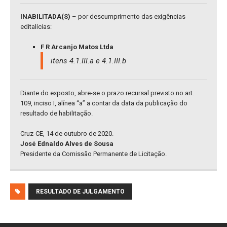
INABILITADA(S)
– por descumprimento das exigências
editalícias:
F R Arcanjo Matos Ltda
itens 4.1.III.a e 4.1.III.b
Diante do exposto, abre-se o prazo recursal previsto no art.
109, inciso I, alínea “a” a contar da data da publicação do
resultado de habilitação.
Cruz-CE, 14 de outubro de 2020.
José Ednaldo Alves de Sousa
Presidente da Comissão Permanente de Licitação.
RESULTADO DE JULGAMENTO