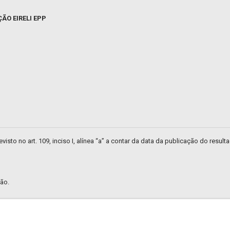
ÃO EIRELI EPP
isto no art. 109, inciso I, alínea “a” a contar da data da publicação do result
ão.