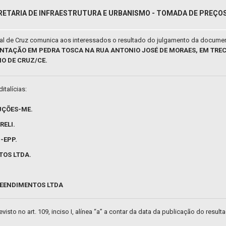
RETARIA DE INFRAESTRUTURA E URBANISMO - TOMADA DE PREÇOS 
pal de Cruz comunica aos interessados o resultado do julgamento da docume
MENTAÇÃO EM PEDRA TOSCA NA RUA ANTONIO JOSÉ DE MORAES, EM TRE
O DE CRUZ/CE.
italícias:
UÇÕES-ME.
RELI.
-EPP.
TOS LTDA.
EENDIMENTOS LTDA
isto no art. 109, inciso I, alínea “a” a contar da data da publicação do result