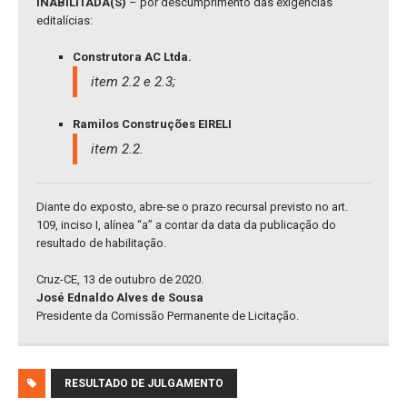
INABILITADA(S)
– por descumprimento das exigências
editalícias:
Construtora AC Ltda.
item 2.2 e 2.3;
Ramilos Construções EIRELI
item 2.2.
Diante do exposto, abre-se o prazo recursal previsto no art.
109, inciso I, alínea “a” a contar da data da publicação do
resultado de habilitação.
Cruz-CE, 13 de outubro de 2020.
José Ednaldo Alves de Sousa
Presidente da Comissão Permanente de Licitação.
RESULTADO DE JULGAMENTO