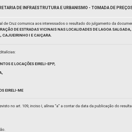
RETARIA DE INFRAESTRUTURA E URBANISMO - TOMADA DE PREÇOS 
pal de Cruz comunica aos interessados o resultado do julgamento da docume
UPERAÇÃO DE ESTRADAS VICINAIS NAS LOCALIDADES DE LAGOA SALGAD
, CAJUEIRINHO I E CAIÇARA.
italícias:
TOS E LOCAÇÕES EIRELI-EPP,
A,
S EIRELI-ME
isto no art. 109, inciso I, alínea “a” a contar da data da publicação do result
ão.