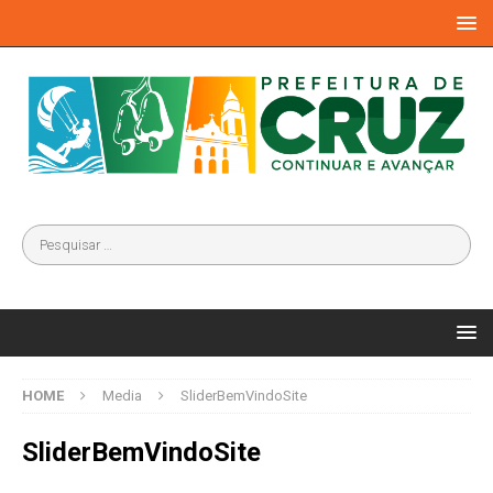
HOME
Media
SliderBemVindoSite
SliderBemVindoSite